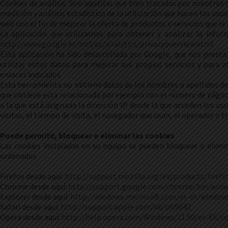
Cookies de análisis: Son aquéllas que bien tratadas por nosotros o
medición y análisis estadístico de la utilización que hacen los usu
web con el fin de mejorar la oferta de productos o servicios que l
La aplicación que utilizamos para obtener y analizar la infor
http://www.google.es/intl/es/analytics/privacyoverview.html
Esta aplicación ha sido desarrollada por Google, que nos presta 
utilizar estos datos para mejorar sus propios servicios y para 
enlaces indicados.
Esta herramienta no obtiene datos de los nombres o apellidos de 
que obtiene esta relacionada por ejemplo con el número de páginas v
a la que está asignada la dirección IP desde la que acceden los usu
visitas, el tiempo de visita, el navegador que usan, el operador o ti
Puede permitir, bloquear o eliminar las cookies
Las cookies instaladas en su equipo se pueden bloquear o elimi
ordenador.
Firefox desde aquí:
http://support.mozilla.org/es/products/firefo
Chrome desde aquí:
http://support.google.com/chrome/bin/ans
Explorer desde aquí:
http://windows.microsoft.com/es-es/window
Safari desde aquí:
http://support.apple.com/kb/ph5042
Opera desde aquí:
http://help.opera.com/Windows/11.50/es-ES/c