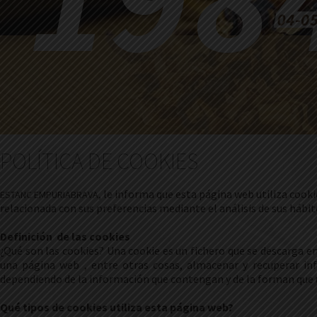
POLÍTICA DE COOKIES
, le informa que esta página web utiliza cook
ESTANC EMPURIABRAVA
relacionada con sus preferencias mediante el análisis de sus hábi
Definición de las cookies
¿Qué son las cookies? Una cookie es un fichero que se descarga e
una página web , entre otras cosas, almacenar y recuperar in
dependiendo de la información que contengan y de la forman que ut
Qué tipos de cookies utiliza esta página web?