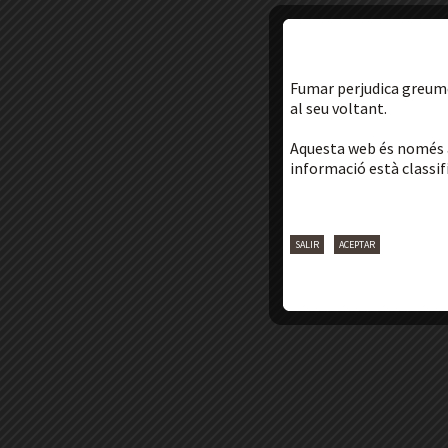
Fumar
perjudica
greume
al seu voltant
.
Aquesta
web és només
informació
està
classi
SALIR
ACEPTAR