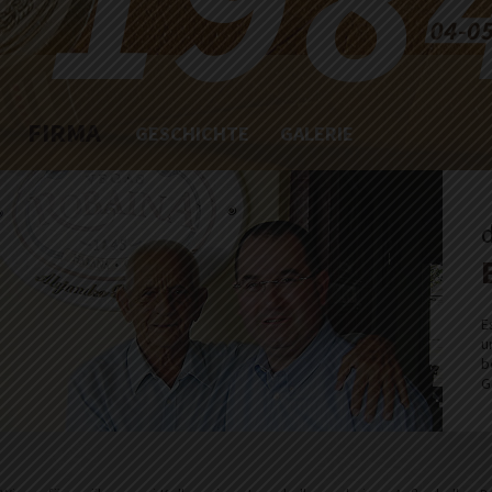
FIRMA
GESCHICHTE
GALERIE
E
u
b
G