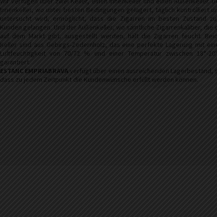
Wir verfügen über zwei Keller, einen Innenkeller und einen Außenkeller. D
Innenkeller, wo unter besten Bedingungen gelagert, täglich kontrolliert u
untersucht wird, ermöglicht, dass die Zigarren im besten Zustand z
Kunden gelangen. Und der Außenkeller, wo sämtliche Zigarrenkaliber, die 
auf dem Markt gibt, ausgestellt werden, hält die Zigarren feucht. Bei
Keller sind aus Gebirgs-Zedernholz, das eine perfekte Lagerung mit ein
Luftfeuchtigkeit von 70/72 % und einer Temperatur zwischen 18°-20
garantiert.
E
STANC EMPRIABRAVA
verfügt über einen ausreichenden Lagerbestand, 
dass zu jedem Zeitpunkt die Kundenwünsche erfüllt werden können.